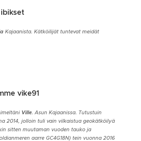
 ibikset
la
Kajaanista. Kätköilijät tuntevat meidät
omme vike91
nimeltäni
Ville
. Asun Kajaanissa. Tutustuin
2014, jolloin tuli vain vilkaistua geokätköilyä
ikin sitten muutaman vuoden tauko ja
Yoldianmeren aarre GC4G18N) tein vuonna 2016