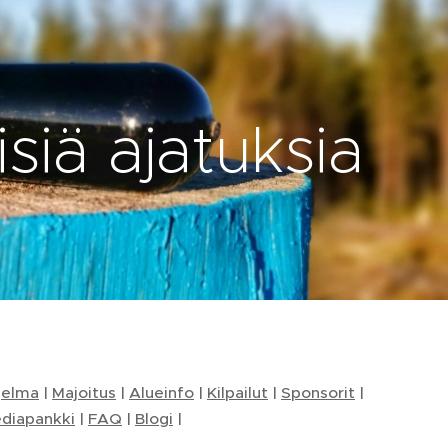
isiä ajatuksia
jelma
|
Majoitus
|
Alueinfo
|
Kilpailut
|
Sponsorit
|
diapankki
|
FAQ
|
Blogi
|