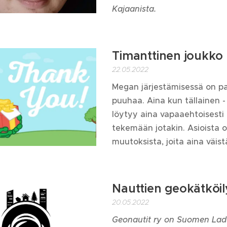
Kajaanista.
Timanttinen joukko -
22.05.2022
Megan järjestämisessä on pa
puuhaa. Aina kun tällainen - 
löytyy aina vapaaehtoisesti i
tekemään jotakin. Asioista 
muutoksista, joita aina väist
Nauttien geokätköil
20.05.2022
Geonautit ry on Suomen Ladu