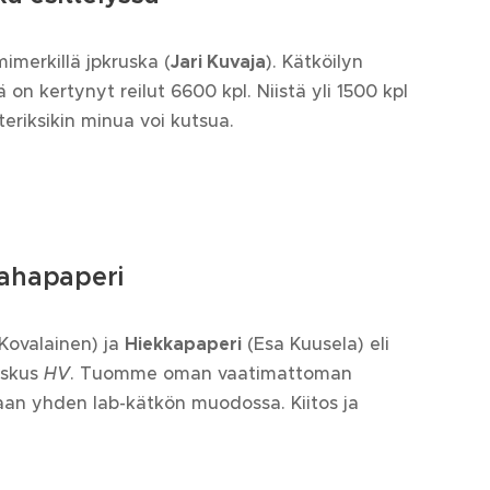
mimerkillä jpkruska (
Jari Kuvaja
). Kätköilyn
ä on kertynyt reilut 6600 kpl. Niistä yli 1500 kpl
teriksikin minua voi kutsua.
ahapaperi
 Kovalainen) ja
Hiekkapaperi
(Esa Kuusela) eli
oskus
HV
. Tuomme oman vaatimattoman
n yhden lab-kätkön muodossa. Kiitos ja