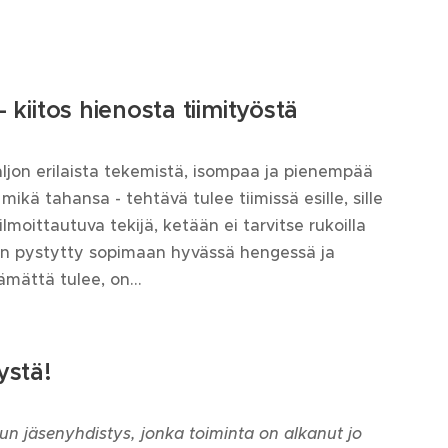
 kiitos hienosta tiimityöstä
ljon erilaista tekemistä, isompaa ja pienempää
mikä tahansa - tehtävä tulee tiimissä esille, sille
lmoittautuva tekijä, ketään ei tarvitse rukoilla
on pystytty sopimaan hyvässä hengessä ja
ämättä tulee, on...
ystä!
n jäsenyhdistys, jonka toiminta on alkanut jo