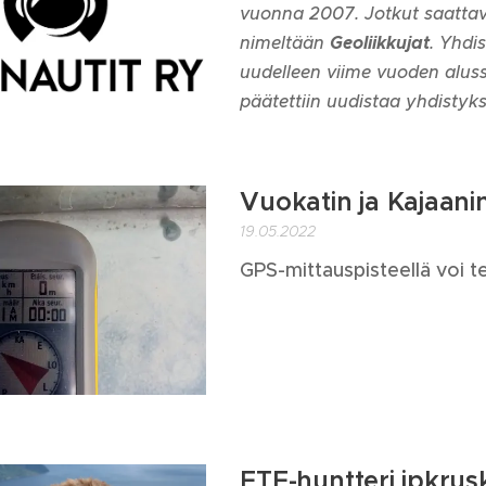
vuonna 2007. Jotkut saattav
nimeltään
Geoliikkujat
. Yhdi
uudelleen viime vuoden alus
päätettiin uudistaa yhdisty
Vuokatin ja Kajaani
19.05.2022
GPS-mittauspisteellä voi te
FTF-huntteri jpkrusk