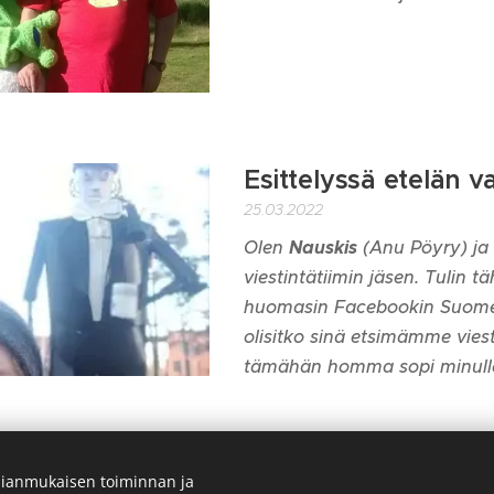
Esittelyssä etelän v
25.03.2022
Olen
Nauskis
(Anu Pöyry) ja 
viestintätiimin jäsen. Tulin 
huomasin Facebookin Suomen
olisitko sinä etsimämme viest
tämähän homma sopi minulle
kirjoitukset
ianmukaisen toiminnan ja