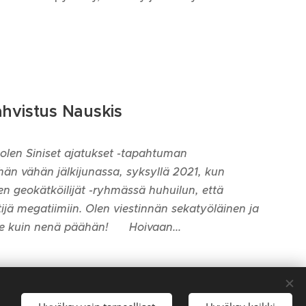
ahvistus Nauskis
olen Siniset ajatukset -tapahtuman
tähän vähän jälkijunassa, syksyllä 2021, kun
 geokätköilijät -ryhmässä huhuilun, että
ijä megatiimiin. Olen viestinnän sekatyöläinen ja
 kuin nenä päähän! 😀 Hoivaan...