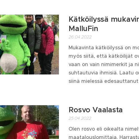
Kätköilyssä mukavi
MalluFin
26.04.2022
Mukavinta kätköilyssä on mon
myös siitä, että kätköilijät 
vaan on vain nimimerkit ja 
suhtautuvia ihmisiä. Laatu 
siinä mielessä edesauttanut 
Rosvo Vaalasta
25.04.2022
Olen rosvo eli oikealta nime
maatalouslomittaja. Harrastuk