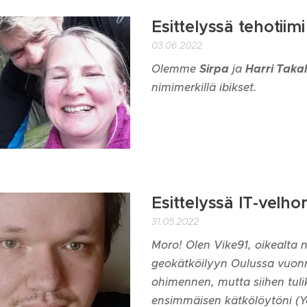
Esittelyssä tehotiimi
03.06.2022
Olemme
Sirpa
ja
Harri Taka
nimimerkillä ibikset.
Esittelyssä IT-velh
31.05.2022
Moro! Olen Vike91, oikealta 
geokätköilyyn Oulussa vuonna 
ohimennen, mutta siihen tul
ensimmäisen kätkölöytöni (