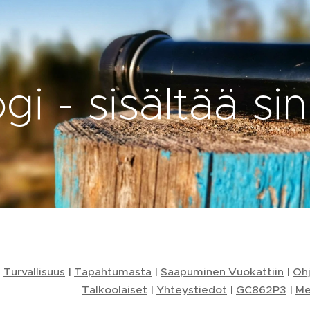
gi - sisältää sin
|
Turvallisuus
|
Tapahtumasta
|
Saapuminen Vuokattiin
|
Oh
Talkoolaiset
|
Yhteystiedot
|
GC862P3
|
Me