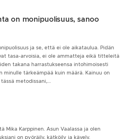
nta on monipuolisuus, sanoo
ipuolisuus ja se, että ei ole aikataulua. Pidän
ovat tasa-arvoisia, ei ole ammatteja eikä titteleitä
niiden takana harrastukseensa intohimoisesti
on minulle tärkeämpää kuin määrä. Kainuu on
tässä metodissani,...
ltä Mika Karppinen. Asun Vaalassa ja olen
siani on pyöräily, kätköily ja kävely.