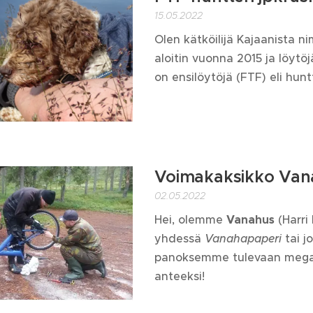
15.05.2022
Olen kätköilijä Kajaanista ni
aloitin vuonna 2015 ja löytöj
on ensilöytöjä (FTF) eli hunt
Voimakaksikko Van
02.05.2022
Hei, olemme
Vanahus
(Harri
yhdessä
Vanahapaperi
tai j
panoksemme tulevaan megaa
anteeksi!