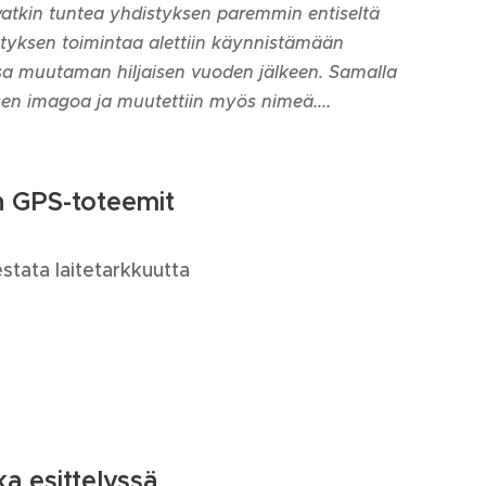
atkin tuntea yhdistyksen paremmin entiseltä
styksen toimintaa alettiin käynnistämään
sa muutaman hiljaisen vuoden jälkeen. Samalla
ksen imagoa ja
muutettiin
myös
nimeä....
n GPS-toteemit
stata laitetarkkuutta
a esittelyssä