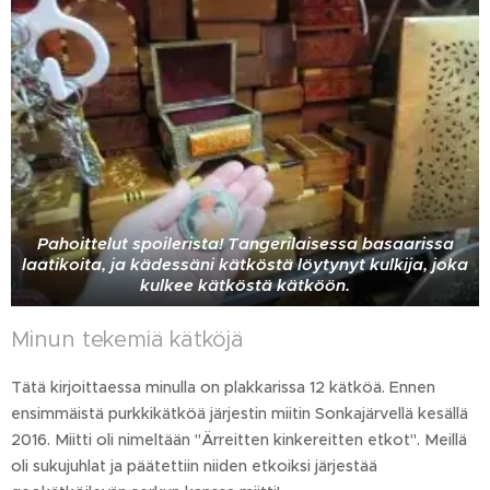
Pahoittelut spoilerista! Tangerilaisessa basaarissa
laatikoita, ja kädessäni kätköstä löytynyt kulkija, joka
kulkee kätköstä kätköön.
Minun tekemiä kätköjä
Tätä kirjoittaessa minulla on plakkarissa 12 kätköä. Ennen
ensimmäistä purkkikätköä järjestin miitin Sonkajärvellä kesällä
2016. Miitti oli nimeltään "Ärreitten kinkereitten etkot". Meillä
oli sukujuhlat ja päätettiin niiden etkoiksi järjestää