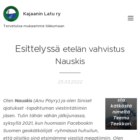
Kajaanin Latu ry
Tervetuloa mukaamme liikkumaan
Aina ei
tarvitse
etsiä
Esittelyssä
lokikirjaa.
etelän vahvistus
Tässä
lokkaus
Nauskis
Dipolista
lokakuuss
a 2019
löytämäst
25.03.2022
äni
virtuaalise
sta
Olen
Nauskis
(Anu Pöyry) ja olen Siniset
kätköstä
ajatukset -tapahtuman viestintätiimin
nimeltä
jäsen. Tulin tähän vähän jälkijunassa,
Teemu
syksyllä 2021, kun huomasin Facebookin
Teekkari.
Suomen geokätköilijät -ryhmässä huhuilun,
että olisitko sinä etsimämme viestijä megatiimiin. Olen