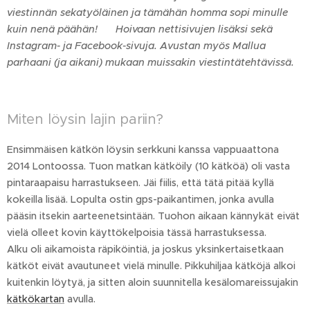
viestinnän sekatyöläinen ja tämähän homma sopi minulle
kuin nenä päähän! 😀 Hoivaan nettisivujen lisäksi sekä
Instagram- ja Facebook-sivuja. Avustan myös Mallua
parhaani (ja aikani) mukaan muissakin viestintätehtävissä.
Miten löysin lajin pariin?
Ensimmäisen kätkön löysin serkkuni kanssa vappuaattona
2014 Lontoossa. Tuon matkan kätköily (10 kätköä) oli vasta
pintaraapaisu harrastukseen. Jäi fiilis, että tätä pitää kyllä
kokeilla lisää. Lopulta ostin gps-paikantimen, jonka avulla
pääsin itsekin aarteenetsintään. Tuohon aikaan kännykät eivät
vielä olleet kovin käyttökelpoisia tässä harrastuksessa.
Alku oli aikamoista räpiköintiä, ja joskus yksinkertaisetkaan
kätköt eivät avautuneet vielä minulle. Pikkuhiljaa kätköjä alkoi
kuitenkin löytyä, ja sitten aloin suunnitella kesälomareissujakin
kätkökartan
avulla.