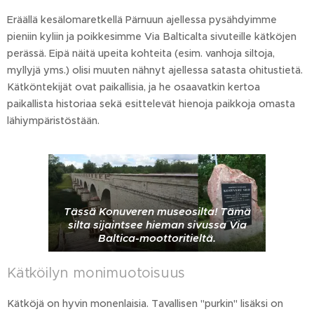
Eräällä kesälomaretkellä Pärnuun ajellessa pysähdyimme
pieniin kyliin ja poikkesimme Via Balticalta sivuteille kätköjen
perässä. Eipä näitä upeita kohteita (esim. vanhoja siltoja,
myllyjä yms.) olisi muuten nähnyt ajellessa satasta ohitustietä.
Kätköntekijät ovat paikallisia, ja he osaavatkin kertoa
paikallista historiaa sekä esittelevät hienoja paikkoja omasta
lähiympäristöstään.
Tässä Konuveren museosilta! Tämä
silta sijaintsee hieman sivussa Via
Baltica-moottoritieltä.
Kätköilyn monimuotoisuus
Kätköjä on hyvin monenlaisia. Tavallisen "purkin" lisäksi on