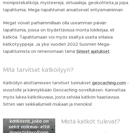
monipistekätköjä, mysteerejä, virtuaaleja, geokohteita ja jopa
tapahtumia. Mega-tapahtumat ansaitsevat erityismaininnan:
Megat voivat parhaimmillaan olla useamman päivän
tapahtumia, joissa on löydettävissä monta lokikirjaa, eli
kätköä. Tapahtumaan voi myös sisältyä useita erilaisia
kätkötyyppejä. Ja yksi vuoden 2022 Suomen Mega-
tapahtumista on nimenomaan tämä
Siniset ajatukset
.
Mitä tarvitset kätköilyyn?
Kätköilyn aloittamiseen tarvitset tunnukset
geocaching.com
-
sivustolle ja kännykkään Geocaching-sovelluksen. Kannattaa
myös lukea kätkökuvaus, josta selviää kätkön haastavuus.
Kuvassa
Sitten vain seikkailumieli mukaan ja menoksi!
kätkötietoja Viikissä
sijaitsevasta
Mistä kätköt tulevat?
kätköstä, joka on
sekä vaikeus- että
maastotasoltaan