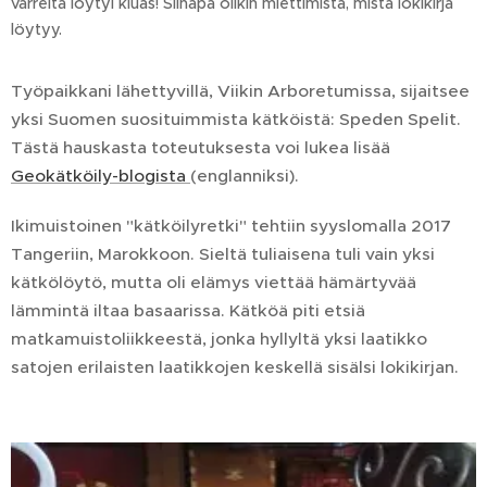
varrelta löytyi kiuas! Siinäpä olikin miettimistä, mistä lokikirja
löytyy.
Työpaikkani lähettyvillä, Viikin Arboretumissa, sijaitsee
yksi Suomen suosituimmista kätköistä: Speden Spelit.
Tästä hauskasta toteutuksesta voi lukea lisää
Geokätköily-blogista
(englanniksi).
Ikimuistoinen "kätköilyretki" tehtiin syyslomalla 2017
Tangeriin, Marokkoon. Sieltä tuliaisena tuli vain yksi
kätkölöytö, mutta oli elämys viettää hämärtyvää
lämmintä iltaa basaarissa. Kätköä piti etsiä
matkamuistoliikkeestä, jonka hyllyltä yksi laatikko
satojen erilaisten laatikkojen keskellä sisälsi lokikirjan.