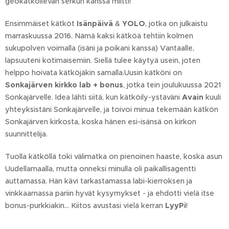
geokätköilevän serkun kanssa miitti!
Ensimmäiset kätköt
Isänpäivä
&
YOLO
, jotka on julkaistu
marraskuussa 2016. Nämä kaksi kätköä tehtiin kolmen
sukupolven voimalla (isäni ja poikani kanssa) Vantaalle,
lapsuuteni kotimaisemiin. Siellä tulee käytyä usein, joten
helppo hoivata kätköjäkin samalla.Uusin kätköni on
Sonkajärven kirkko lab + bonus
, jotka tein joulukuussa 2021
Sonkajärvelle. Idea lähti siitä, kun kätköily-ystäväni
Avain
kuuli
yhteyksistäni Sonkajärvelle, ja toivoi minua tekemään kätkön
Sonkajärven kirkosta, koska hänen esi-isänsä on kirkon
suunnittelija.
Tuolla kätköllä toki välimatka on pienoinen haaste, koska asun
Uudellamaalla, mutta onneksi minulla oli paikallisagentti
auttamassa. Hän kävi tarkastamassa labi-kierroksen ja
vinkkaamassa pariin hyvät kysymykset - ja ehdotti vielä itse
bonus-purkkiakin... Kiitos avustasi vielä kerran
LyyPi
!