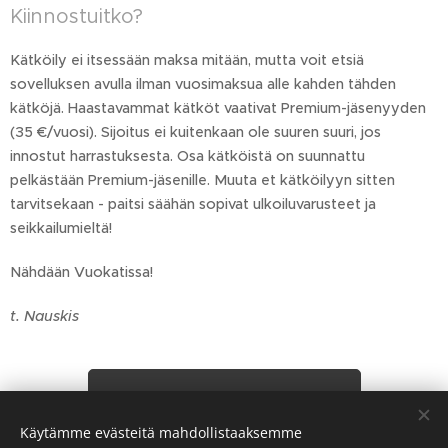
Kiinnostuitko?
Kätköily ei itsessään maksa mitään, mutta voit etsiä
sovelluksen avulla ilman vuosimaksua alle kahden tähden
kätköjä. Haastavammat kätköt vaativat Premium-jäsenyyden
(35 €/vuosi). Sijoitus ei kuitenkaan ole suuren suuri, jos
innostut harrastuksesta. Osa kätköistä on suunnattu
pelkästään Premium-jäsenille. Muuta et kätköilyyn sitten
tarvitsekaan - paitsi säähän sopivat ulkoiluvarusteet ja
seikkailumieltä!
Nähdään Vuokatissa!
t. Nauskis
Takaisin Blogin etusivulle
Käytämme evästeitä mahdollistaaksemme