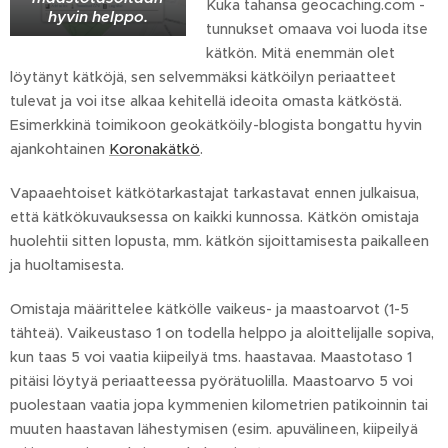
Kuka tahansa geocaching.com -
hyvin helppo.
tunnukset omaava voi luoda itse
kätkön. Mitä enemmän olet
löytänyt kätköjä, sen selvemmäksi kätköilyn periaatteet
tulevat ja voi itse alkaa kehitellä ideoita omasta kätköstä.
Esimerkkinä toimikoon geokätköily-blogista bongattu hyvin
ajankohtainen
Koronakätkö
.
Vapaaehtoiset kätkötarkastajat tarkastavat ennen julkaisua,
että kätkökuvauksessa on kaikki kunnossa. Kätkön omistaja
huolehtii sitten lopusta, mm. kätkön sijoittamisesta paikalleen
ja huoltamisesta.
Omistaja määrittelee kätkölle vaikeus- ja maastoarvot (1-5
tähteä). Vaikeustaso 1 on todella helppo ja aloittelijalle sopiva,
kun taas 5 voi vaatia kiipeilyä tms. haastavaa. Maastotaso 1
pitäisi löytyä periaatteessa pyörätuolilla. Maastoarvo 5 voi
puolestaan vaatia jopa kymmenien kilometrien patikoinnin tai
muuten haastavan lähestymisen (esim. apuvälineen, kiipeilyä