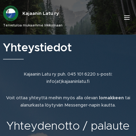
Kajaanin Latu ry
Tervetuloa mukaamme liikkumaan
Yhteystiedot
Kajaanin Latu ry puh.
045 101 6220 s-posti:
info(at)kajaaninlatu.fi
Voit ottaa yhteyttä meihin myös alla olevan
lomakkeen
tai
alanurkasta löytyvän Messenger-napin kautta.
Yhteydenotto / palaute