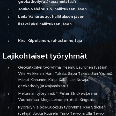
geokatkoily(at)kajaaninlatu.fi
Jouko Vähärautio, hallituksen jäsen
Leila Vähärautio, hallituksen jäsen
lisäksi yksi hallituksen jäsen
Kirsi Kilpeläinen, rahastonhoitaja
Lajikohtaiset työryhmät
Geokätköilyn työryhmä: Teemu Lauronen (vetäjä),
Ville Heikkinen, Harri Takala, Sirpa
Takala, Sari Ylisirniö,
Marjut Kinnunen, Kaisa Kalila, Jari Kuvaja.
geokatkoily(at)kajaaninlatu.fi
Melonnan työryhmä: *, Peter Stricker, Leena
Vuorenmaa, Merja Leinonen, Antti Kingelin.
Pyöräilyn ja polkujuoksun työryhmä: Rea Stricker
(vetäjä) Jukka Kuusela, Timo Tervo ja Ulla Tervo