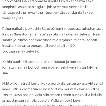
Snowhotellissa katsomassa upeita lumirakennelmia sekä
lämpimiä lasikattoisia igluja, joissa vieraat voivat ihailla
tähtitaivasta ja revontulia. Nuori yrittäjäpariskunta tekee
hienoa työtä.
Paluumatkalla poikettiin Särestöniemi-museossa tutustumassa
Reidas Särestöniemen ateljeekotiin ja taidenäyttelyihin. Näin
saatiin jo hiukan ennakkotunnelmia Kajaanin taidemuseoon
kesäksi tulevasta persoonallisen taiteilijan 90-
vuotisjuhlanäyttelystä.
Kaikin puolin hiihtomatka oli onnistunut ja rentoa
lomatunnelmaa kohotti aurinkoinen sekä vielä hyvin talvinen
sää.
Hiihtokilometrejä kertyi koko porukalla viikon aikana yhteensä
lähes 5000 kilometriä eli noin 100 km per matkalainen. Olipa
tosi mukava päästä vielä hiihtämään talven aurinkoisilla laduilla
ja nauttimaan samalla upeista Ylläksen sekä Levin