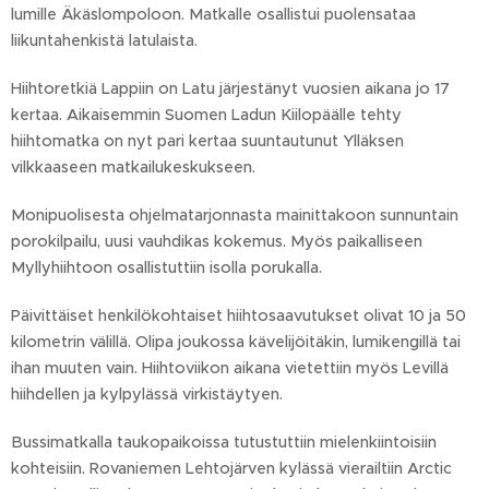
lumille Äkäslompoloon. Matkalle osallistui puolensataa
liikuntahenkistä latulaista.
Hiihtoretkiä Lappiin on Latu järjestänyt vuosien aikana jo 17
kertaa. Aikaisemmin Suomen Ladun Kiilopäälle tehty
hiihtomatka on nyt pari kertaa suuntautunut Ylläksen
vilkkaaseen matkailukeskukseen.
Monipuolisesta ohjelmatarjonnasta mainittakoon sunnuntain
porokilpailu, uusi vauhdikas kokemus. Myös paikalliseen
Myllyhiihtoon osallistuttiin isolla porukalla.
Päivittäiset henkilökohtaiset hiihtosaavutukset olivat 10 ja 50
kilometrin välillä. Olipa joukossa kävelijöitäkin, lumikengillä tai
ihan muuten vain. Hiihtoviikon aikana vietettiin myös Levillä
hiihdellen ja kylpylässä virkistäytyen.
Bussimatkalla taukopaikoissa tutustuttiin mielenkiintoisiin
kohteisiin. Rovaniemen Lehtojärven kylässä vierailtiin Arctic