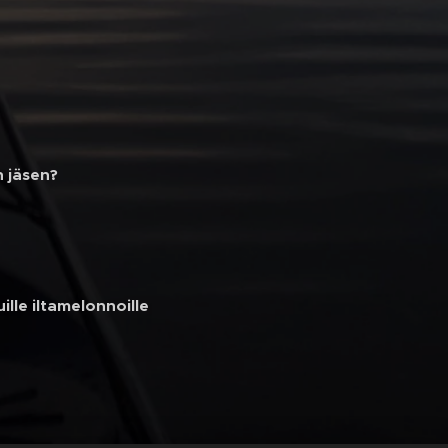
n jäsen?
ille iltamelonnoille