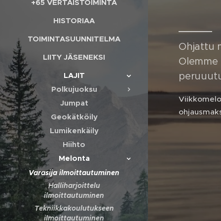
+65 VERTAISTOIMINTA
HISTORIAA
TOIMINTASUUNNITELMA
Ohjattu m
LIITY JÄSENEKSI
Olemme yh
peruuutu
LAJIT
Polkujuoksu
Viikkomelon
Jumpat
ohjausmaksu
Geokätköily
Lumikenkäily
Hiihto
Melonta
Varasija ilmoittautuminen
Halliharjoittelu
ilmoittautuminen
Tekniikkakoulutukseen
ilmoittautuminen