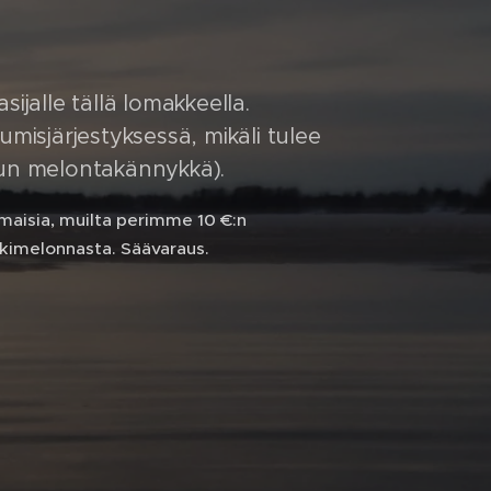
ijalle tällä lomakkeella.
misjärjestyksessä, mikäli tulee
dun melontakännykkä).
lmaisia, muilta perimme 10 €:n
kkimelonnasta. Säävaraus.