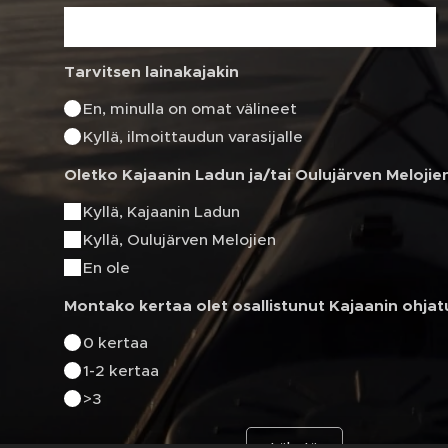
Tarvitsen lainakajakin
En, minulla on omat välineet
Kyllä, ilmoittaudun varasijalle
Oletko Kajaanin Ladun ja/tai Oulujärven Melojie
Kyllä, Kajaanin Ladun
Kyllä, Oulujärven Melojien
En ole
Montako kertaa olet osallistunut Kajaanin ohjatu
0 kertaa
1-2 kertaa
>3