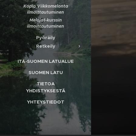
Kopio Viikkomelonta
ilmoittautuminen
Meloja1-kurssin
ilmoittautuminen
Pyöräily
Retkeily
ITÄ-SUOMEN LATUALUE
SUOMEN LATU
TIETOA
YHDISTYKSESTÄ
YHTEYSTIEDOT