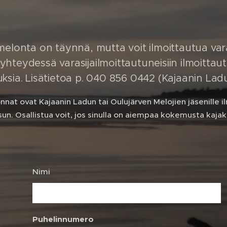
elonta on täynnä, mutta voit ilmoittautua varas
teydessä varasijailmoittautuneisiin ilmoittautu
ksia. Lisätietoa p. 040 856 0442 (Kajaanin La
nat ovat Kajaanin Ladun tai Oulujärven Melojien jäsenille i
n. Osallistua voit, jos sinulla on aiempaa kokemusta kaja
Nimi
Puhelinnumero