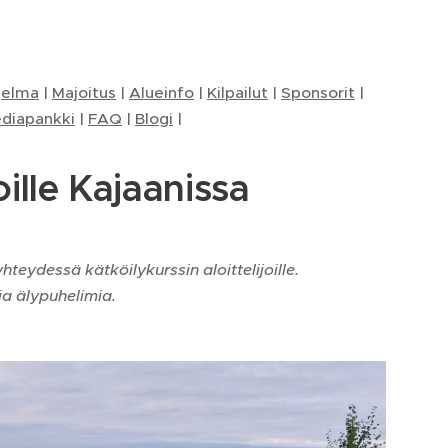
jelma
|
Majoitus
|
Alueinfo
|
Kilpailut
|
Sponsorit
|
diapankki
|
FAQ
|
Blogi
|
oille Kajaanissa
teydessä kätköilykurssin aloittelijoille.
a älypuhelimia.