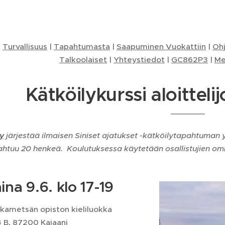
|
Turvallisuus
|
Tapahtumasta
|
Saapuminen Vuokattiin
|
Oh
Talkoolaiset
|
Yhteystiedot
|
GC862P3
|
Me
Kätköilykurssi aloittelij
ry
järjestää ilmaisen Siniset ajatukset -kätköilytapahtuman yh
ahtuu 20 henkeä. Koulutuksessa käytetään osallistujien omi
ina 9.6. klo 17-19
ukametsän opiston kieliluokka
4 B, 87200 Kajaani