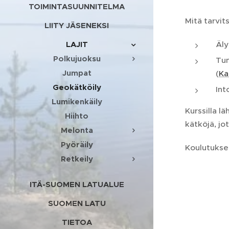
TOIMINTASUUNNITELMA
Mitä tarvit
LIITY JÄSENEKSI
Äly
LAJIT
Polkujuoksu
Tu
Jumpat
(
Ka
Geokätköily
Int
Lumikenkäily
Kurssilla 
Hiihto
kätköjä, jo
Melonta
Pyöräily
Koulutukse
Retkeily
ITÄ-SUOMEN LATUALUE
SUOMEN LATU
TIETOA