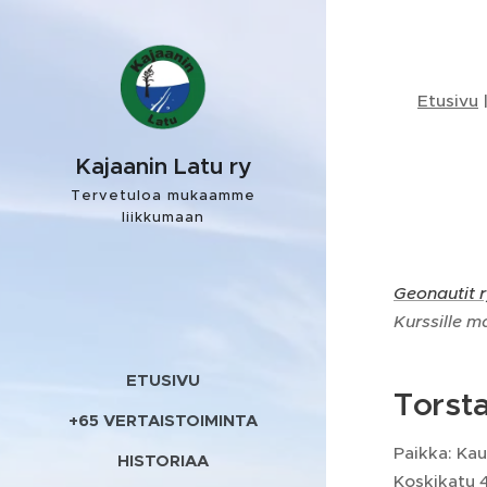
Etusivu
Kajaanin Latu ry
Tervetuloa mukaamme
liikkumaan
Geonautit 
Kurssille m
ETUSIVU
Torsta
+65 VERTAISTOIMINTA
Paikka: Ka
HISTORIAA
Koskikatu 