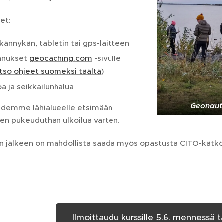
set:
kännykän, tabletin tai gps-laitteen
nnukset
geocaching.com
-sivulle
tso ohjeet suomeksi täältä
)
oa ja seikkailunhalua
Geonauti
lähdemme lähialueelle etsimään
ten pukeuduthan ulkoilua varten.
n jälkeen on mahdollista saada myös opastusta CITO-kätk
Ilmoittaudu kurssille 5.6. mennessä t