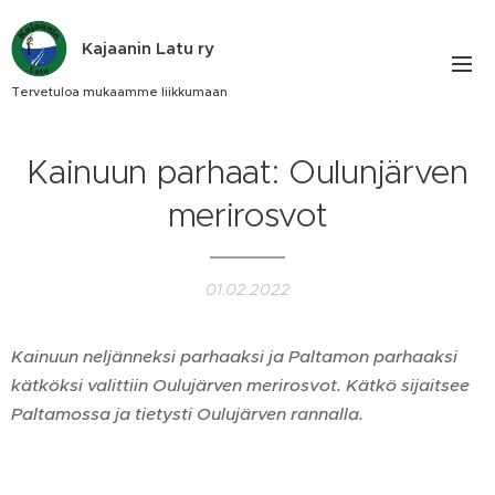
Kajaanin Latu ry
Tervetuloa mukaamme liikkumaan
Kainuun parhaat: Oulunjärven
merirosvot
01.02.2022
Kainuun neljänneksi parhaaksi ja Paltamon parhaaksi
kätköksi valittiin Oulujärven merirosvot. Kätkö sijaitsee
Paltamossa ja tietysti Oulujärven rannalla.