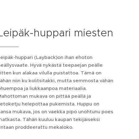
Leipäk-huppari miesten
Leipäk-huppari (Layback)on ihan ehoton
eällysvaate. Hyvä nykästä teepaejan peälle
itten kun alakaa vilulla puistattoa. Tämä on
ähän niin ku kolitsitakki, mutta semmosta vähän
huempoa ja liukkaanpoa materiaalia.
Mahottoman mukava on pittää peällä ja
vetoketju helepottaa pukemista. Huppu on
kansa mukava, jos on vaekka pipo unohtunu poes
atkasta. Tähän kuuluu kaupan tekijäiseksi
rintaan proddeerattu mekaloko.