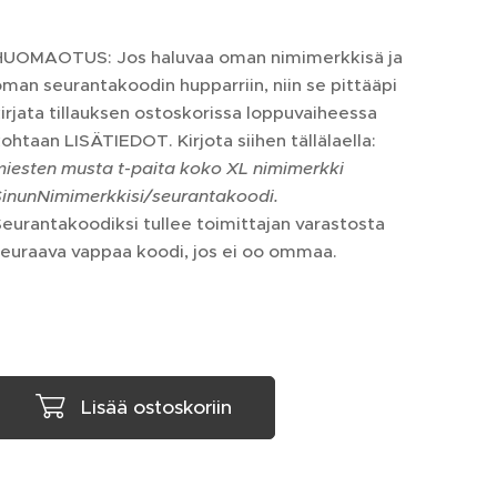
HUOMAOTUS: Jos haluvaa oman nimimerkkisä ja
man seurantakoodin hupparriin, niin se pittääpi
irjata tillauksen ostoskorissa loppuvaiheessa
ohtaan LISÄTIEDOT. Kirjota siihen tällälaella:
iesten musta t-paita koko XL nimimerkki
SinunNimimerkkisi/seurantakoodi.
eurantakoodiksi tullee toimittajan varastosta
euraava vappaa koodi, jos ei oo ommaa.
Lisää ostoskoriin