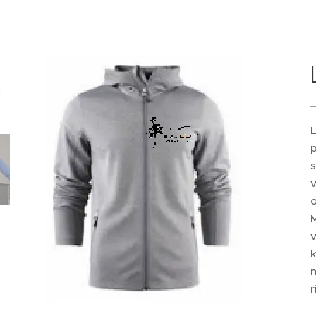
p
s
v
o
m