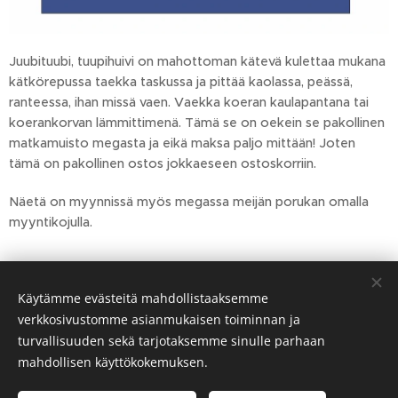
Juubituubi, tuupihuivi on mahottoman kätevä kulettaa mukana
kätkörepussa taekka taskussa ja pittää kaolassa, peässä,
ranteessa, ihan missä vaen. Vaekka koeran kaulapantana tai
koerankorvan lämmittimenä. Tämä se on oekein se pakollinen
matkamuisto megasta ja eikä maksa paljo mittään! Joten
tämä on pakollinen ostos jokkaeseen ostoskorriin.
Näetä on myynnissä myös megassa meijän porukan omalla
myyntikojulla.
Käytämme evästeitä mahdollistaaksemme
verkkosivustomme asianmukaisen toiminnan ja
turvallisuuden sekä tarjotaksemme sinulle parhaan
Evästeet
mahdollisen käyttökokemuksen.