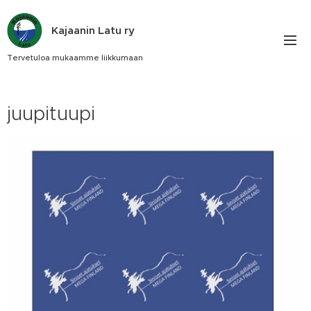
Kajaanin Latu ry
Tervetuloa mukaamme liikkumaan
juupituupi