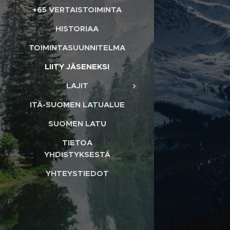
+65 VERTAISTOIMINTA
HISTORIAA
TOIMINTASUUNNITELMA
LIITY JÄSENEKSI
LAJIT
ITÄ-SUOMEN LATUALUE
SUOMEN LATU
TIETOA
YHDISTYKSESTÄ
YHTEYSTIEDOT