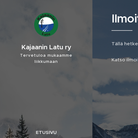
Ilmo
Tällä hetke
Kajaanin Latu ry
Tervetuloa mukaamme
Katso ilmo
liikkumaan
ETUSIVU