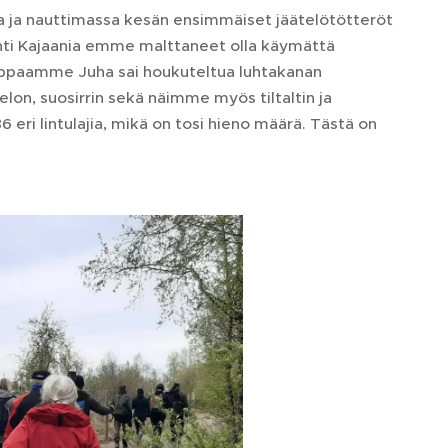
a ja nauttimassa kesän ensimmäiset jäätelötötteröt
ohti Kajaania emme malttaneet olla käymättä
la oppaamme Juha sai houkuteltua luhtakanan
velon, suosirrin sekä näimme myös tiltaltin ja
6 eri lintulajia, mikä on tosi hieno määrä. Tästä on