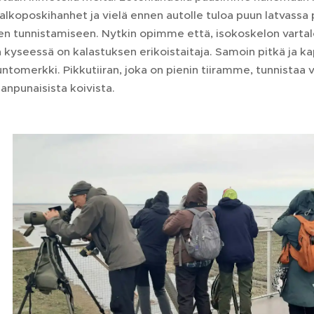
alkoposkihanhet ja vielä ennen autolle tuloa puun latvassa
jen tunnistamiseen. Nytkin opimme että, isokoskelon vartal
tä kyseessä on kalastuksen erikoistaitaja. Samoin pitkä ja 
ntomerkki. Pikkutiiran, joka on pienin tiiramme, tunnistaa 
lanpunaisista koivista.