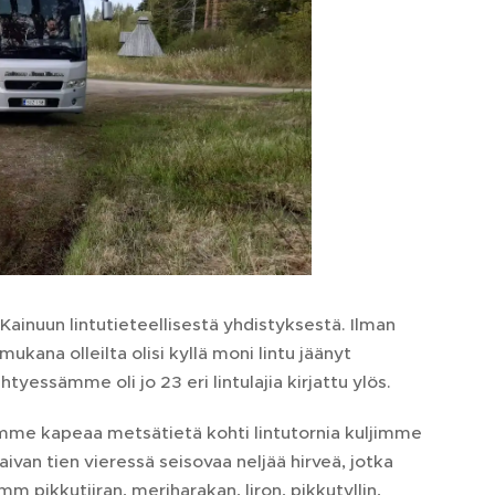
ainuun lintutieteellisestä yhdistyksestä. Ilman
kana olleilta olisi kyllä moni lintu jäänyt
ssämme oli jo 23 eri lintulajia kirjattu ylös.
mme kapeaa metsätietä kohti lintutornia kuljimme
ivan tien vieressä seisovaa neljää hirveä, jotka
pikkutiiran, meriharakan, liron, pikkutyllin,