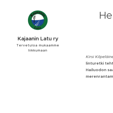
He
Kajaanin Latu ry
Tervetuloa mukaamme
liikkumaan
Kirsi Kilpeläi
linturetki te
Hailuodon saa
merenrantam