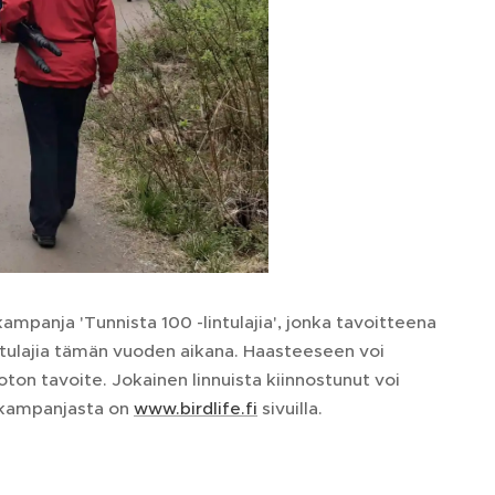
panja 'Tunnista 100 -lintulajia', jonka tavoitteena
ntulajia tämän vuoden aikana. Haasteeseen voi
oton tavoite. Jokainen linnuista kiinnostunut voi
a kampanjasta on
www.birdlife.fi
sivuilla.