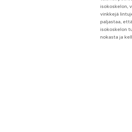
isokoskelon, v
vinkkejä lintu
paljastaa, et
isokoskelon tu
nokasta ja kel