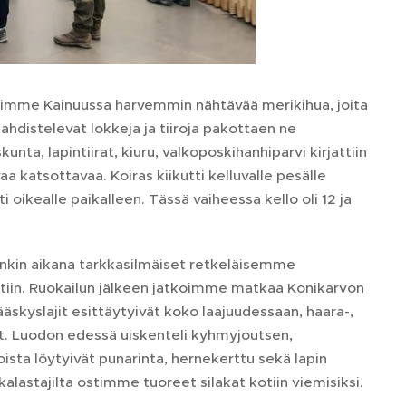
simme Kainuussa harvemmin nähtävää merikihua, joita
ahdistelevat lokkeja ja tiiroja pakottaen ne
ta, lapintiirat, kiuru, valkoposkihanhiparvi kirjattiin
 katsottavaa. Koiras kiikutti kelluvalle pesälle
 oikealle paikalleen. Tässä vaiheessa kello oli 12 ja
uonkin aikana tarkkasilmäiset retkeläisemme
ultiin. Ruokailun jälkeen jatkoimme matkaa Konikarvon
skyslajit esittäytyivät koko laajuudessaan, haara-,
nut. Luodon edessä uiskenteli kyhmyjoutsen,
ista löytyivät punarinta, hernekerttu sekä lapin
alastajilta ostimme tuoreet silakat kotiin viemisiksi.