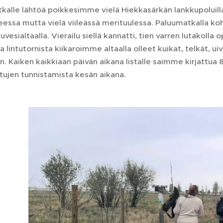
kalle lähtöä poikkesimme vielä Hiekkasärkän lankkupoluill
eessa mutta vielä viileässä merituulessa. Paluumatkalla k
vesialtaalla. Vierailu siellä kannatti, tien varren lutakol
 lintutornista kiikaroimme altaalla olleet kuikat, telkät, ui
n. Kaiken kaikkiaan päivän aikana listalle saimme kirjattua 8
ntujen tunnistamista kesän aikana.