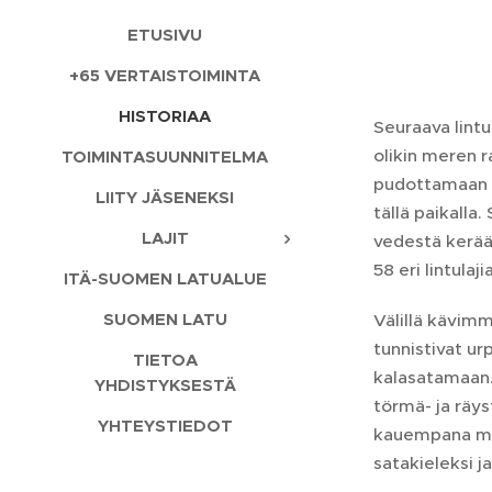
ETUSIVU
+65 VERTAISTOIMINTA
HISTORIAA
Seuraava lint
olikin meren r
TOIMINTASUUNNITELMA
pudottamaan sa
LIITY JÄSENEKSI
tällä paikalla
LAJIT
vedestä kerääm
58 eri lintulajia
ITÄ-SUOMEN LATUALUE
SUOMEN LATU
Välillä kävim
tunnistivat ur
TIETOA
kalasatamaan. 
YHDISTYKSESTÄ
törmä- ja räys
YHTEYSTIEDOT
kauempana mere
satakieleksi j