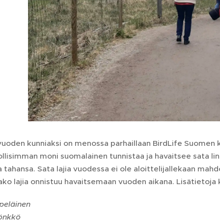
uoden kunniaksi on menossa parhaillaan BirdLife Suomen kam
llisimman moni suomalainen tunnistaa ja havaitsee sata li
a tahansa. Sata lajia vuodessa ei ole aloittelijallekaan mahd
ako lajia onnistuu havaitsemaan vuoden aikana. Lisätietoj
ilpeläinen
Rönkkö