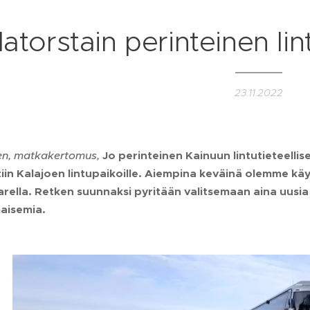
latorstain perinteinen li
23.11.2022
nen, matkakertomus,
Jo perinteinen Kainuun lintutieteelli
htiin Kalajoen lintupaikoille. Aiempina keväinä olemme käy
rella. Retken suunnaksi pyritään valitsemaan aina uusia 
aisemia.