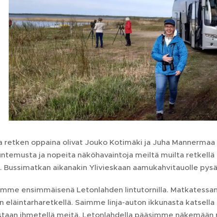
a retken oppaina olivat Jouko Kotimäki ja Juha Mannermaa K
ntemusta ja nopeita näköhavaintoja meiltä muilta retkellä mu
ussimatkan aikanakin Ylivieskaan aamukahvitauolle pysähtye
vimme ensimmäisenä Letonlahden lintutornilla. Matkatessa
 eläintarharetkellä. Saimme linja-auton ikkunasta katsella a
staan ihmetellä meitä. Letonlahdella pääsimme näkemään mm 