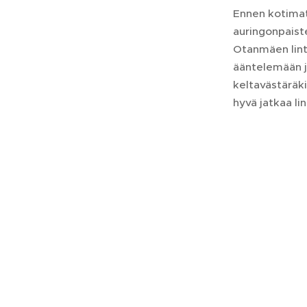
Ennen kotimat
auringonpaist
Otanmäen lintu
ääntelemään ja
keltavästäräki
hyvä jatkaa li