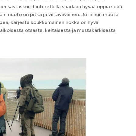
 pensastaskun. Linturetkillä saadaan hyvää oppia sekä
on muoto on pitkä ja virtaviivainen. Jo linnun muoto
kapea, kärjestä koukkumainen nokka on hyvä
valkoisesta otsasta, keltaisesta ja mustakärkisestä