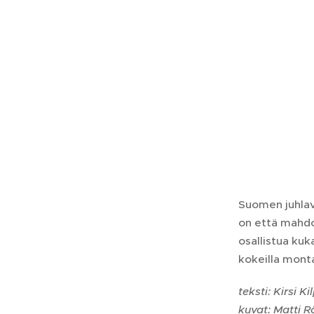
Suomen juhlav
on että mahdo
osallistua kuk
kokeilla mont
teksti: Kirsi K
kuvat: Matti 