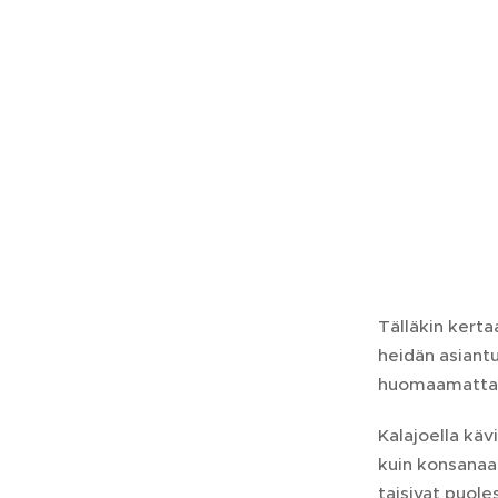
Tälläkin kerta
heidän asiantu
huomaamatta. B
Kalajoella kä
kuin konsanaan
taisivat puole