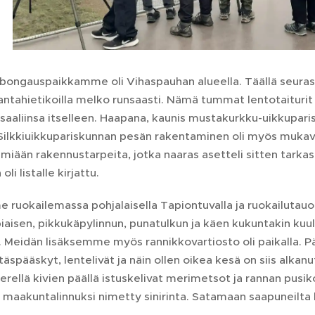
ubongauspaikkamme oli Vihaspauhan alueella. Täällä seura
antahietikoilla melko runsaasti. Nämä tummat lentotaiturit 
aliinsa itselleen. Haapana, kaunis mustakurkku-uikkupariskun
. Silkkiuikkupariskunnan pesän rakentaminen oli myös mukavaa
iään rakennustarpeita, jotka naaras asetteli sitten tarkasti
 oli listalle kirjattu.
me ruokailemassa pohjalaisella Tapiontuvalla ja ruokailuta
piaisen, pikkukäpylinnun, punatulkun ja käen kukuntakin ku
Meidän lisäksemme myös rannikkovartiosto oli paikalla. Pää
täspääskyt, lentelivät ja näin ollen oikea kesä on siis alka
llä kivien päällä istuskelivat merimetsot ja rannan pusiko
a maakuntalinnuksi nimetty sinirinta. Satamaan saapuneilta k